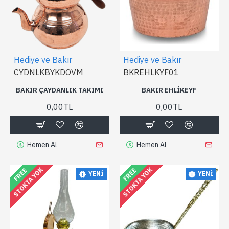
Hediye ve Bakır
Hediye ve Bakır
CYDNLKBYKDOVM
BKREHLKYF01
BAKIR ÇAYDANLIK TAKIMI
BAKIR EHLIKEYF
0,00TL
0,00TL
Hemen Al
Hemen Al
STOKTA YOK
STOKTA YOK
FREE
FREE
YENI
YENI