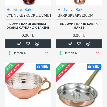
Hediye ve Bakır
Hediye ve Bakır
CYDNLKBYKOCKLIDVME1
BKRKBKSAKSI20CM
DÖVME BAKIR OSMANLI
EL DÖVME BAKIR KABAK
OCAKLI ÇAYDANLIK TAKIMI
SAKSI
0,00TL
0,00TL
Hemen Al
Hemen Al
STOKTA YOK
STOKTA YOK
FREE
FREE
YENI
YENI