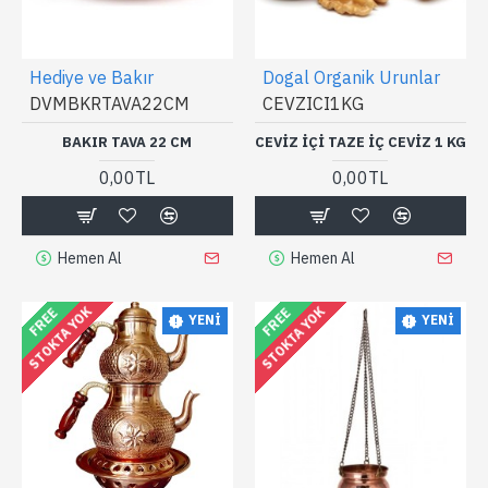
Hediye ve Bakır
Dogal Organik Urunlar
DVMBKRTAVA22CM
CEVZICI1KG
BAKIR TAVA 22 CM
CEVIZ IÇI TAZE IÇ CEVIZ 1 KG
0,00TL
0,00TL
Hemen Al
Hemen Al
STOKTA YOK
STOKTA YOK
FREE
FREE
YENI
YENI