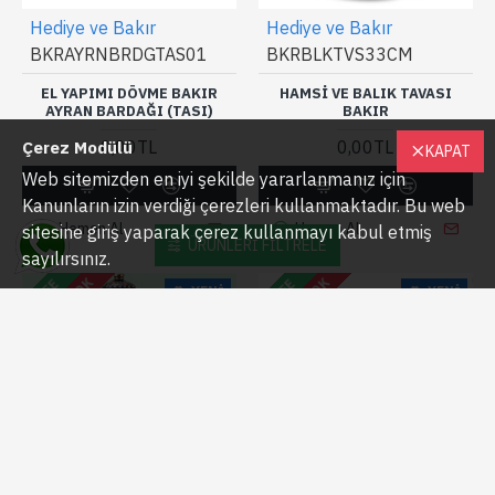
Hediye ve Bakır
Hediye ve Bakır
BKRAYRNBRDGTAS01
BKRBLKTVS33CM
EL YAPIMI DÖVME BAKIR
HAMSI VE BALIK TAVASI
AYRAN BARDAĞI (TASI)
BAKIR
0,00TL
0,00TL
Çerez Modülü
KAPAT
Web sitemizden en iyi şekilde yararlanmanız için
Kanunların izin verdiği çerezleri kullanmaktadır. Bu web
Hemen Al
Hemen Al
sitesine giriş yaparak çerez kullanmayı kabul etmiş
ÜRÜNLERI FILTRELE
sayılırsınız.
STOKTA YOK
STOKTA YOK
FREE
FREE
YENI
YENI