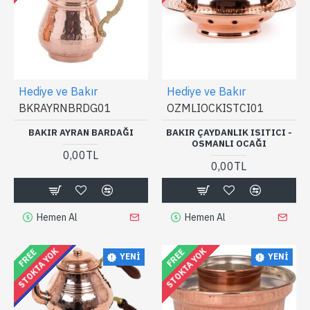
Hediye ve Bakır
Hediye ve Bakır
BKRAYRNBRDG01
OZMLIOCKISTCI01
BAKIR AYRAN BARDAĞI
BAKIR ÇAYDANLIK ISITICI -
OSMANLI OCAĞI
0,00TL
0,00TL
Hemen Al
Hemen Al
STOKTA YOK
STOKTA YOK
FREE
FREE
ÖZEL ETIKET
YENI
YENI