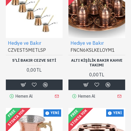
Hediye ve Bakır
Hediye ve Bakır
CZVEST5METLSP
FNCN6KSLKELOYM1
5'LI BAKIR CEZVE SETI
ALTI KIŞILIK BAKIR KAHVE
TAKIMI
0,00TL
0,00TL
Hemen Al
Hemen Al
STOKTA YOK
STOKTA YOK
FREE
FREE
YENI
YENI