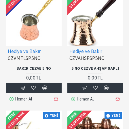
STOKTA YOK
STOKTA YOK
ÖZEL ETIKET
Hediye ve Bakır
Hediye ve Bakır
CZVMTLSP5NO
CZVAHSPSP5NO
BAKIR CEZVE 5 NO
5 NO CEZVE AHŞAP SAPLI
0,00TL
0,00TL
Hemen Al
Hemen Al
STOKTA YOK
STOKTA YOK
FREE
FREE
YENI
YENI