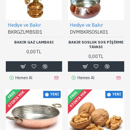
Hediye ve Bakır
Hediye ve Bakır
BKRGZLMBSI01
DVMBKRSOSLK01
BAKIR GAZ LAMBASI
BAKIR SOSLUK SOS PIŞIRME
TAVASI
0,00TL
0,00TL
Hemen Al
Hemen Al
STOKTA YOK
STOKTA YOK
FREE
FREE
YENI
YENI