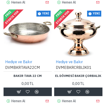
Hemen Al
Hemen Al
STOKTA YOK
STOKTA YOK
FREE
FREE
YENI
YENI
Hediye ve Bakır
Hediye ve Bakır
DVMBKRTAVA22CM
DVMEBKRCRBLIK01
BAKIR TAVA 22 CM
EL DÖVMESI BAKIR ÇORBALIK
0,00TL
0,00TL
Hemen Al
Hemen Al