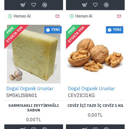
Hemen Al
Hemen Al
STOKTA YOK
STOKTA YOK
FREE
FREE
YENI
YENI
Dogal Organik Urunlar
Dogal Organik Urunlar
SMSKLISBN01
CEVZICI1KG
SARMISAKLI ZEYTINYAĞLI
CEVIZ IÇI TAZE IÇ CEVIZ 1 KG
SABUN
0,00TL
0,00TL