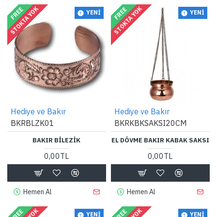
STOKTA YOK
STOKTA YOK
FREE
FREE
YENI
YENI
Hediye ve Bakır
Hediye ve Bakır
BKRBLZK01
BKRKBKSAKSI20CM
BAKIR BILEZIK
EL DÖVME BAKIR KABAK SAKSI
0,00TL
0,00TL
Hemen Al
Hemen Al
FREE
FREE
YENI
YENI