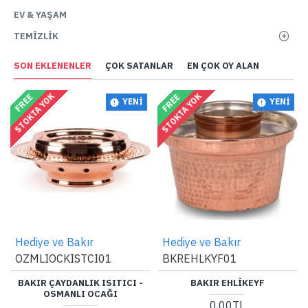
EV & YAŞAM
TEMIZLIK
SON EKLENENLER
ÇOK SATANLAR
EN ÇOK OY ALAN
STOKTA YOK
STOKTA YOK
FREE
FREE
YENI
YENI
Hediye ve Bakır
Hediye ve Bakır
OZMLIOCKISTCI01
BKREHLKYF01
BAKIR ÇAYDANLIK ISITICI -
BAKIR EHLIKEYF
OSMANLI OCAĞI
0,00TL