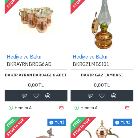
Hediye ve Bakır
Hediye ve Bakır
BKRAYRNBRDG6AD
BKRGZLMBSI01
BAKIR AYRAN BARDAGI 6 ADET
BAKIR GAZ LAMBASI
0,00TL
0,00TL
Hemen Al
Hemen Al
STOKTA YOK
STOKTA YOK
FREE
FREE
YENI
YENI