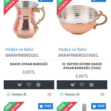
STOKTA YOK
STOKTA YOK
Hediye ve Bakır
Hediye ve Bakır
BKRAYRNBRDG01
BKRAYRNBRDGTAS01
BAKIR AYRAN BARDAĞI
EL YAPIMI DÖVME BAKIR
AYRAN BARDAĞI (TASI)
0,00TL
0,00TL
Hemen Al
Hemen Al
STOKTA YOK
STOKTA YOK
FREE
FREE
YENI
YENI