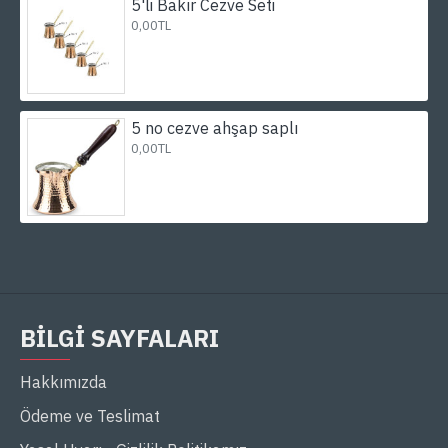
5'li Bakır Cezve Seti
0,00TL
5 no cezve ahşap saplı
0,00TL
BILGI SAYFALARI
Hakkımızda
Ödeme ve Teslimat