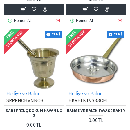
Hemen Al
Hemen Al
STOKTA YOK
STOKTA YOK
FREE
FREE
YENI
YENI
Hediye ve Bakır
Hediye ve Bakır
SRPRNCHVNNO3
BKRBLKTVS33CM
SARI PRINÇ DÖKÜM HAVAN NO
HAMSI VE BALIK TAVASI BAKIR
3
0,00TL
0,00TL