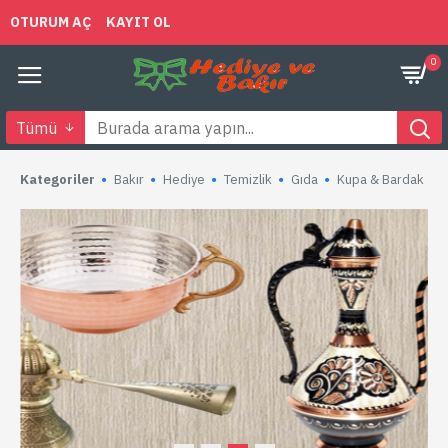
OTURUM AÇ
KAYIT OL
0
Tümü
Kategoriler
Bakır
Hediye
Temizlik
Gıda
Kupa & Bardak