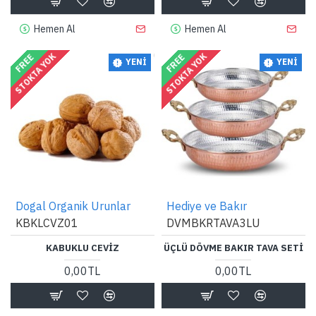
Hemen Al
Hemen Al
STOKTA YOK
STOKTA YOK
FREE
FREE
YENI
YENI
Dogal Organik Urunlar
Hediye ve Bakır
KBKLCVZ01
DVMBKRTAVA3LU
KABUKLU CEVIZ
ÜÇLÜ DÖVME BAKIR TAVA SETI
0,00TL
0,00TL