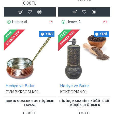
0,00TL
Hemen Al
Hemen Al
STOKTA YOK
STOKTA YOK
FREE
FREE
YENI
YENI
Hediye ve Bakır
Hediye ve Bakır
DVMBKRSOSLK01
KCKDGRMN01
BAKIR SOSLUK SOS PIŞIRME
PIRINÇ KARABIBER ÖĞÜTÜCÜ
TAVASI
- KÜÇÜK DEĞIRMEN
0,00TL
0,00TL