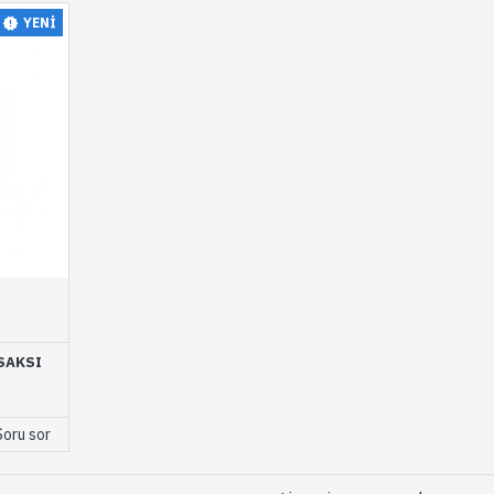
YENI
SAKSI
Soru sor