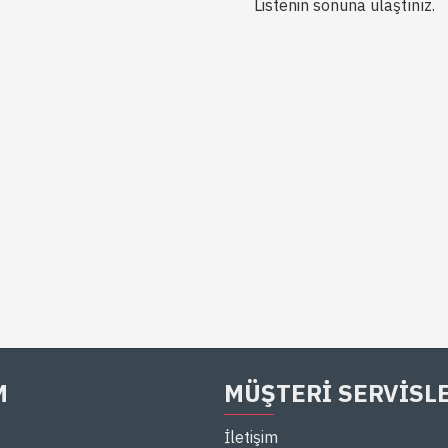
Listenin sonuna ulaştınız.
M
MÜŞTERI SERVISL
İletişim