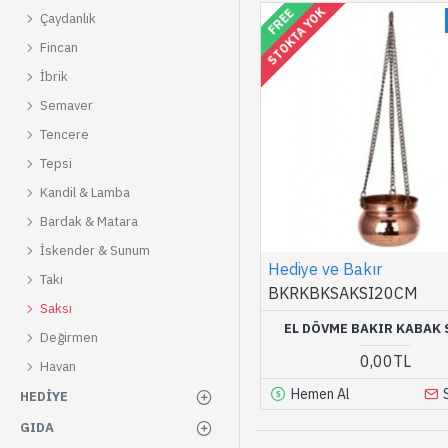
STOKTA YOK
FREE
Çaydanlık
Fincan
İbrik
Semaver
Tencere
Tepsi
Kandil & Lamba
Bardak & Matara
İskender & Sunum
Hediye ve Bakır
Takı
BKRKBKSAKSI20CM
Saksı
EL DÖVME BAKIR KABAK 
Değirmen
0,00TL
Havan
Hemen Al
HEDIYE
GIDA