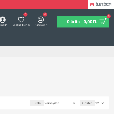
İLETIŞIM
0
0
0
0 ürün - 0,00TL
esabım
Beğendiklerim
Karşılaştır
Sırala:
Göster: