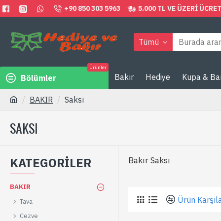
+90 850 303 5963
5.000 TL VE ÜZERI ÜCR
Tümü
Ürünler
Bakır
Hediye
Kupa & Ba
Bölümler
BAKIR
Saksı
SAKSI
KATEGORILER
Bakır Saksı
BAKIR
Ürün Karşıla
Tava
Cezve