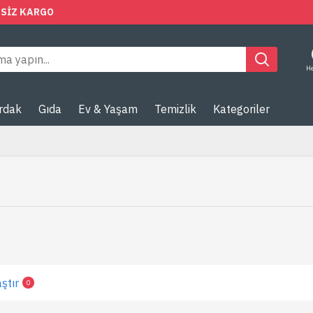
ETSIZ KARGO
H
rdak
Gıda
Ev & Yaşam
Temizlik
Kategoriler
ştır
0