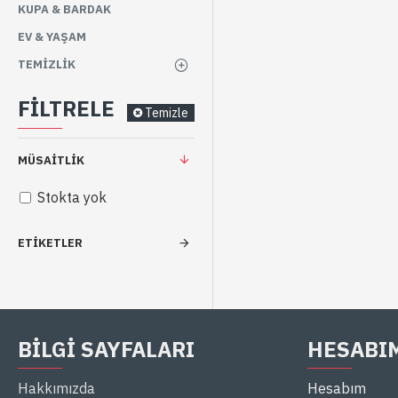
KUPA & BARDAK
EV & YAŞAM
TEMIZLIK
FILTRELE
Temizle
MÜSAITLIK
Stokta yok
ETIKETLER
BILGI SAYFALARI
HESABI
Hakkımızda
Hesabım