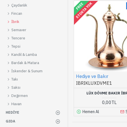
STOKTA YOK
FREE
Çaydanlık
Fincan
İbrik
Semaver
Tencere
Tepsi
Kandil & Lamba
Bardak & Matara
İskender & Sunum
Hediye ve Bakır
Takı
IBRIKLUXDVME1
Saksı
LÜX DÖVME BAKIR İB
Değirmen
0,00TL
Havan
Hemen Al
HEDIYE
GIDA