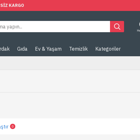
ETSIZ KARGO
H
rdak
Gıda
Ev & Yaşam
Temizlik
Kategoriler
ştır
0