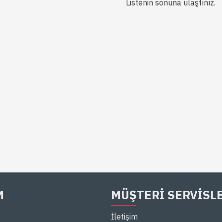
Listenin sonuna ulaştınız.
M
MÜŞTERI SERVISL
İletişim