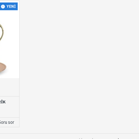
YENI
RIK
Soru sor