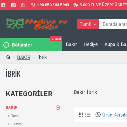
+90 850 303 5963
5.000 TL VE ÜZERI ÜCR
Tümü
Ürünler
Bakır
Hediye
Kupa & Ba
Bölümler
BAKIR
İbrik
İBRIK
KATEGORILER
Bakır İbrik
BAKIR
Ürün Karşıla
Tava
Cezve