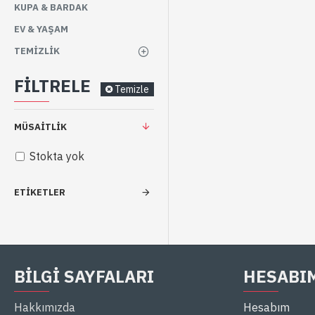
KUPA & BARDAK
EV & YAŞAM
TEMIZLIK
FILTRELE
Temizle
MÜSAITLIK
Stokta yok
ETIKETLER
BILGI SAYFALARI
HESABI
Hakkımızda
Hesabım