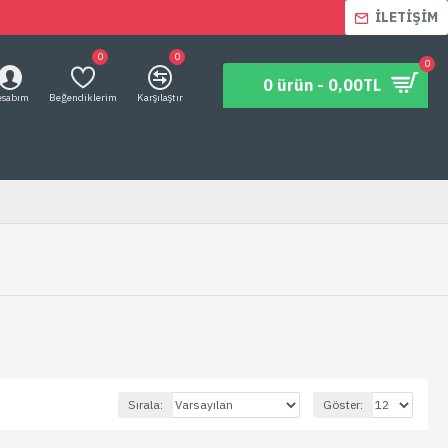
İLETIŞIM
0
0
0
0 ürün - 0,00TL
esabım
Beğendiklerim
Karşılaştır
Sırala:
Göster: