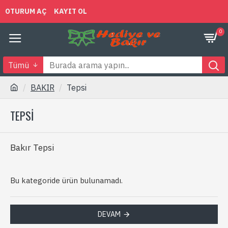
OTURUM AÇ
KAYIT OL
0
Tümü
BAKIR
Tepsi
TEPSI
Bakır Tepsi
Bu kategoride ürün bulunamadı.
DEVAM