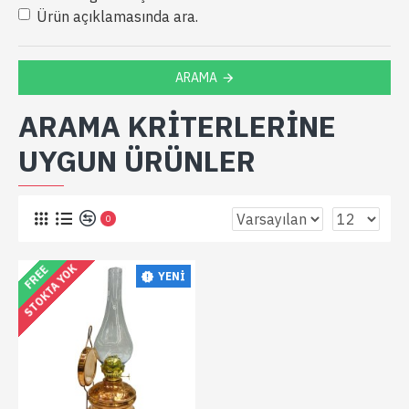
Ürün açıklamasında ara.
ARAMA
ARAMA KRITERLERINE
UYGUN ÜRÜNLER
0
STOKTA YOK
FREE
YENI