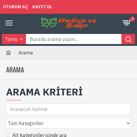
OTURUM AÇ
KAYIT OL
0
Tümü
Arama
ARAMA
ARAMA KRITERI
Alt kategoriler içinde ara